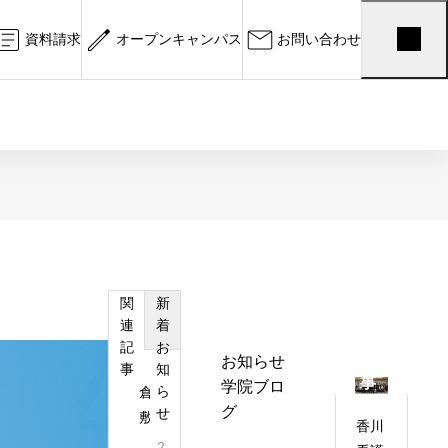
資料請求
オープンキャンパス
お問い合わせ
学院ブログ
学院ブログ
お
第13回入学
カ
す
テ
関
新
2026.04.04
す
ゴ
連
着
倉敷駅前診療所で定期健康診断
め
リ
記
お
記
お知らせ
タイトル
事
知
2026.04.25
ー
事
学院ブロ
ら
倉
グ
せ
敷
香川
天
2