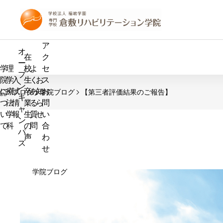
学院ブログ
学院ブログ
ア
オ
在
ク
ー
学
理
校
よ
セ
プ
院
学
入
生
く
お
ス
ン
HOME
に
療
試
卒
あ
知
お
ブログ
学院ブログ
【第三者評価結果のご報告】
キ
つ
法
情
業
る
ら
問
ャ
い
学
報
生
質
せ
い
ン
て
科
の
問
合
パ
声
わ
ス
せ
新入生歓
倉敷天領夏祭り
学院ブログ
タイトル
2026.05.14
2026.07.25