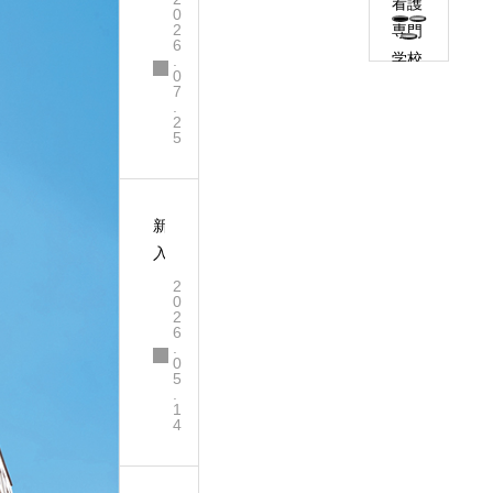
看護
0
領
2
専門
6
夏
学校
.
祭
0
との
7
り
.
交流
2
5
学習
新
入
生
2
0
歓
2
6
迎
.
会
0
5
.
1
4