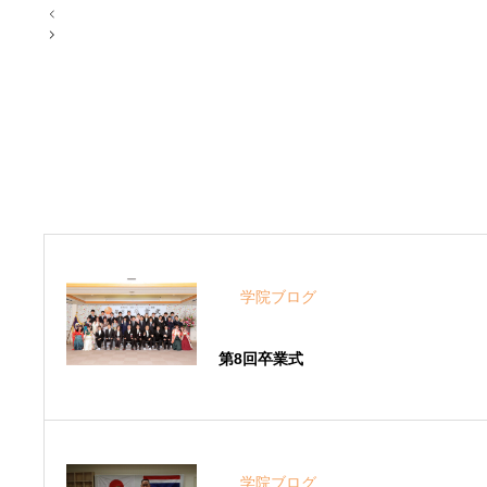
投
稿
ナ
ビ
ゲ
ー
シ
ョ
ン
学院ブログ
第8回卒業式
学院ブログ