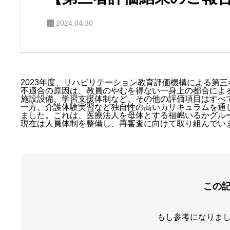
2024.04.30
2023年度、リハビリテーション教育評価機構による第三
不適合の原因は、教員のやむを得ない一身上の都合によ
施設設備、学習支援体制など、その他の評価項目はすべ
一方、介護体験実習など独自性の高いカリキュラムを通
ました。これは、医療法人を母体とする福嶋いるかグル
現在は人員体制を整備し、再審査に向けて取り組んでい
この
もし参考になりま