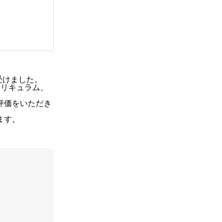
o
て
r
キ
:
ラ
リ
ン
ピ
受けました。
ッ
カリキュラム、
ク
評価をいただき
。
ます。