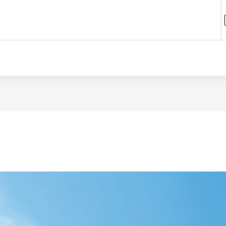
学院ブログ
第26回岡山県障害者スポーツ大会輝
迎会
いてキラリンピック
タイトル
2026.05.11