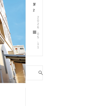
第
2
6
2
0
回
2
6
岡
.
山
0
5
県
.
1
障
1
害
者
ス
S
ポ
e
ー
a
ツ
r
大
c
会
h
輝
f
い