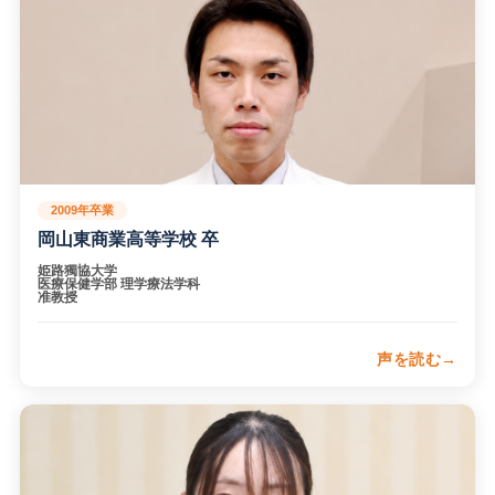
ます。在学中に学んだ解剖学・運動学・生理学の基礎は、今
の評価や治療の土台になっています。倉敷リハでの学びが、
臨床現場で患者様を支える力につながっています。
2009年卒業
岡山東商業高等学校 卒
姫路獨協大学
医療保健学部 理学療法学科
准教授
声を読む
現在は大学教員として、理学療法士を目指す学生の教育に携
わりながら、臨床実践や教育に関する研究活動にも取り組ん
でいます。倉敷リハで学んだ知識・技術に加え、患者様や学
生と向き合う姿勢は、今の教育・研究の土台になっていま