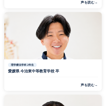
声を読む
現在、障がい者支援の仕事をしながら通学しているため、勉
強時間の確保には工夫が必要です。「トライ制度」があり、
働きながらでも安心して学び続けられる環境が整っていま
す。
理学療法学科 2年生
愛媛県 今治東中等教育学校 卒
声を読む
進学を機に地元を離れ、双子の兄弟と倉敷リハビリテーショ
ン学院に入学し共同生活をしています。スポーツに強く、選
手のパフォーマンスを引き出せる理学療法士をめざしていま