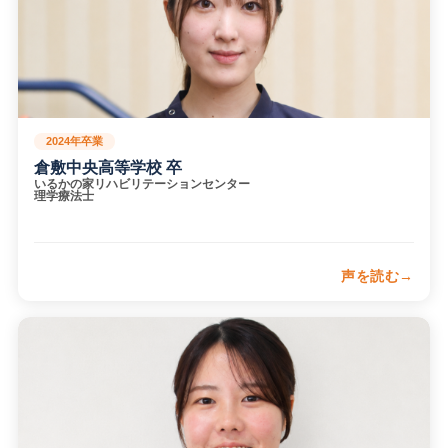
す。理学療法士の可能性を広げる立場として、後進の育成に
努めています。
2024年卒業
倉敷中央高等学校 卒
いるかの家リハビリテーションセンター
理学療法士
声を読む
現在は介護老人保健施設で、利用者様の生活動作の改善や在
宅復帰を目指したリハビリテーションを行っています。授業
や実習で学んだ評価・治療の考え方だけでなく、相手に寄り
添う姿勢も現場で活きています。利用者様の生活が少しでも
良くなるよう、一人ひとりに合わせた支援を大切にしていま
す。