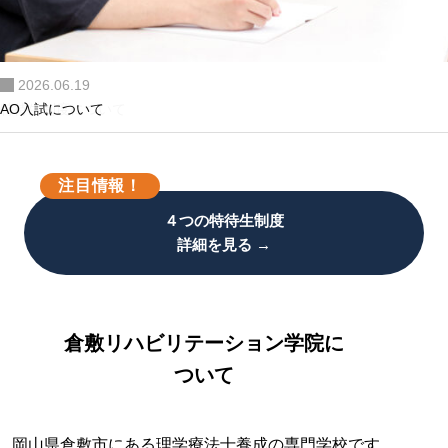
３年で理学療法士を育てる。
2026.06.19
2026.06.19
2026.06.19
2026.06.19
2026.06.19
AO入試について
AO入試 特設ページへ
注目情報！
４つの特待生制度
詳細を見る →
倉敷リハビリテーション学院に
ついて
岡山県倉敷市にある理学療法士養成の専門学校です。