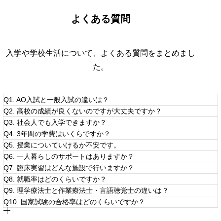
よくある質問
入学や学校生活について、よくある質問をまとめまし
た。
Q1. AO入試と一般入試の違いは？
Q2. 高校の成績が良くないのですが大丈夫ですか？
Q3. 社会人でも入学できますか？
A. AO入試は面談と書類で「人柄・意欲・適性」を評価し
ます。学力より「なぜ理学療法士になりたいか」が重要で
Q4. 3年間の学費はいくらですか？
A. AO入試では評定よりも熱意を重視しています。「理学
す。一般入試は学力試験＋面接。AO入試で合格された方は
療法士になりたい」という強い気持ちがあれば十分チャン
入学金が無料になります。 迷っている方はOCの個別相談
Q5. 授業についていけるか不安です。
A. はい、歓迎しています。看護師・介護士などの経験者や
スがあります。
でご相談ください。
異業種からの転職希望者も多く在籍しています。年齢・職
Q6. 一人暮らしのサポートはありますか？
A. 詳細は資料請求でご確認いただけます。日本学生支援機
歴は問いません。
構（JASSO）奨学金や岡山県・倉敷市の給付金制度も利用
Q7. 臨床実習はどんな施設で行いますか？
A. 独自の「トライ」制度があります。学内試験で不合格で
可能です。お気軽にご相談ください。
も、満点をとるまで何度でも再受験できます。この制度に
Q8. 就職率はどのくらいですか？
A. 学院周辺は住みやすい環境が整っています。県外からの
より、学院開設以来、学内試験が原因の留年はゼロです。
入学者も多く安心です。
※卒業認定試験にトライはありません。
Q9. 理学療法士と作業療法士・言語聴覚士の違いは？
A. 岡山県内外の病院・クリニック・介護施設・訪問リハビ
リ事業所など多彩な施設で実習を行います。1年次から段
Q10. 国家試験の合格率はどのくらいですか？
A. 就職率100%（2025年3月末実績）です。求人倍率は約
階的に現場を経験できるのが特徴です。
30倍で、希望に合った就職先を学院スタッフが個別にサポ
A. 理学療法士（PT）は身体機能の回復・維持を専門とし
ートします。