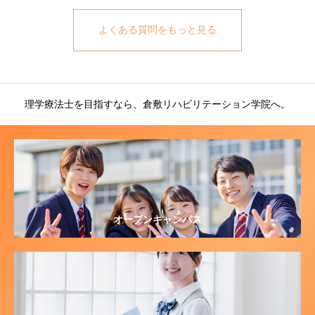
ます。作業療法士（OT）は日常生活動作の支援、言語聴覚
A. 学院では国家試験対策を徹底的にサポートしています。
士（ST）は言語・嚥下機能のリハビリを担います。本学院
詳しい合格率は資料請求またはオープンキャンパスの個別
は理学療法士養成に特化しています。
相談でお伝えします。
よくある質問をもっと見る
理学療法士を目指すなら、倉敷リハビリテーション学院へ。
オープンキャンパス