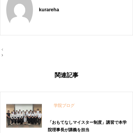
kurareha
投
稿
ナ
ビ
ゲ
ー
関連記事
シ
ョ
ン
学院ブログ
「おもてなしマイスター制度」講習で本学
院理事長が講義を担当