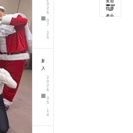
実習
0
領
2
指導
6
夏
者会
.
祭
0
議
7
り
.
2
5
新
入
生
2
0
歓
2
6
迎
.
会
0
5
.
1
4