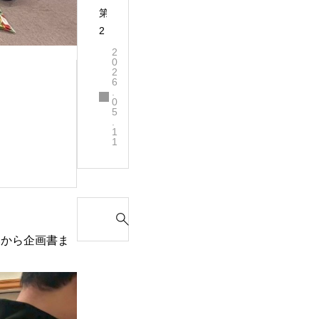
第
2
6
2
0
回
2
6
岡
.
山
0
5
県
.
1
障
1
害
者
ス
S
ポ
e
ー
いから企画書ま
a
ツ
r
大
c
会
h
輝
f
い