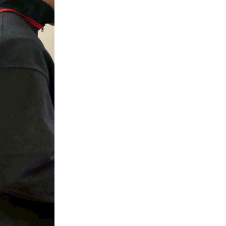
o
て
r
キ
:
ラ
リ
ン
ピ
ッ
ク