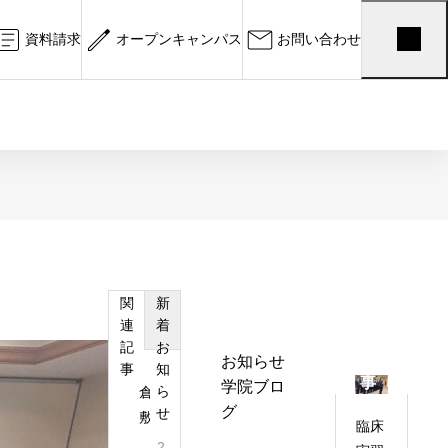
資料請求
オープンキャンパス
お問い合わせ
学院ブログ
学院ブログ
お
第13回入学
カ
す
テ
関
新
2026.04.04
す
ゴ
連
着
倉敷駅前診療所で定期健康診断
め
リ
記
お
記
お知らせ
タイトル
事
知
2026.04.25
ー
事
学院ブロ
ら
倉
グ
せ
敷
臨床
天
2