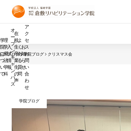
学院ブログ
学院ブログ
ア
オ
在
ク
ー
学
理
校
よ
セ
プ
院
学
入
生
く
お
ス
ン
HOME
に
療
試
卒
あ
知
お
ブログ
学院ブログ
クリスマス会
キ
つ
法
情
業
る
ら
問
ャ
い
学
報
生
質
せ
い
ン
て
科
の
問
合
パ
声
わ
ス
せ
新入生歓
倉敷天領夏祭り
学院ブログ
タイトル
2026.05.14
2026.07.25