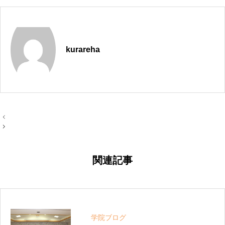
kurareha
投
稿
ナ
ビ
ゲ
ー
関連記事
シ
ョ
ン
学院ブログ